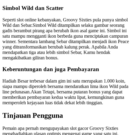
Simbol Wild dan Scatter
Seperti slot online kebanyakan, Groovy Sixties pula punya simbol
Wild dan Sebar.Simbol Wild ditampilkan selaku gambar seorang
gadis berambut pirang apa berubah ikon asal game ini. Simbol ini
satu mampu mengganti ikon berbeda guna menciptakan campuran
winner. Sementara lambang Sebar ditampilkan menjadi ikon Peace
yang ditransformasikan berubah kalung perak. Apabila Anda
mendapatkan tiga atau lebih simbol Sebar, Kamu hendak
mengakibatkan giliran bonus.
Keberuntungan dan juga Pembayaran
Hadiah Besar terbesar dalam gim ini satu merupakan 1.000 koin,
siapa mampu diperoleh bersama mendaratkan lima ikon Wild pada
line pelunasan.Akan Tetapi, bersama putaran bonus yang dapat
memberikan pembayaran kedua waktu lipat, kemungkinan guna
memperoleh kejayaan luas tidak dekat lebih tinggian.
Tinjauan Pengguna
Pemain apa pernah mengupayakan slot gacor Groovy Sixties
menghadiahkan ulasan optimis mengenai game yang satu ini.