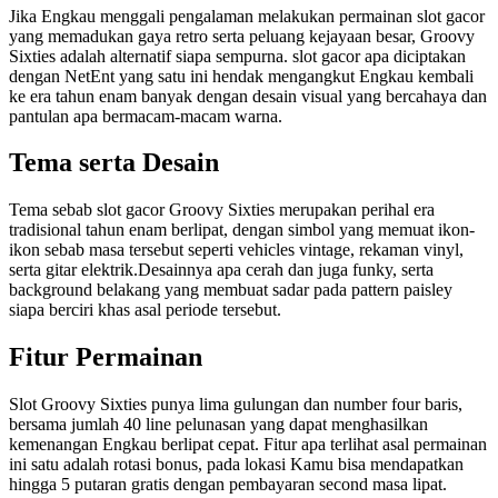
Jika Engkau menggali pengalaman melakukan permainan slot gacor
yang memadukan gaya retro serta peluang kejayaan besar, Groovy
Sixties adalah alternatif siapa sempurna. slot gacor apa diciptakan
dengan NetEnt yang satu ini hendak mengangkut Engkau kembali
ke era tahun enam banyak dengan desain visual yang bercahaya dan
pantulan apa bermacam-macam warna.
Tema serta Desain
Tema sebab slot gacor Groovy Sixties merupakan perihal era
tradisional tahun enam berlipat, dengan simbol yang memuat ikon-
ikon sebab masa tersebut seperti vehicles vintage, rekaman vinyl,
serta gitar elektrik.Desainnya apa cerah dan juga funky, serta
background belakang yang membuat sadar pada pattern paisley
siapa berciri khas asal periode tersebut.
Fitur Permainan
Slot Groovy Sixties punya lima gulungan dan number four baris,
bersama jumlah 40 line pelunasan yang dapat menghasilkan
kemenangan Engkau berlipat cepat. Fitur apa terlihat asal permainan
ini satu adalah rotasi bonus, pada lokasi Kamu bisa mendapatkan
hingga 5 putaran gratis dengan pembayaran second masa lipat.